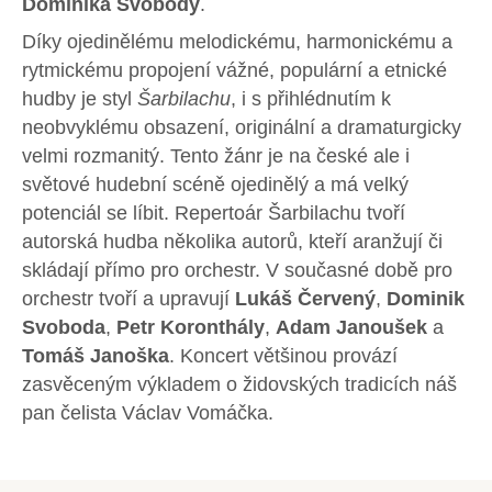
Dominika Svobody
.
Díky ojedinělému melodickému, harmonickému a
rytmickému propojení vážné, populární a etnické
hudby je styl
Šarbilachu
, i s přihlédnutím k
neobvyklému obsazení, originální a dramaturgicky
velmi rozmanitý. Tento žánr je na české ale i
světové hudební scéně ojedinělý a má velký
potenciál se líbit. Repertoár Šarbilachu tvoří
autorská hudba několika autorů, kteří aranžují či
skládají přímo pro orchestr. V současné době pro
orchestr tvoří a upravují
Lukáš Červený
,
Dominik
Svoboda
,
Petr Koronthály
,
Adam Janoušek
a
Tomáš Janoška
. Koncert většinou provází
zasvěceným výkladem o židovských tradicích náš
pan čelista Václav Vomáčka.